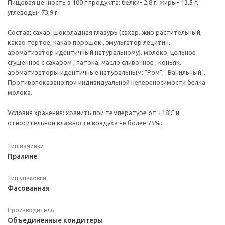
Пищевая ценность в 100 г продукта: белки- 2,8 г, жиры- 13,5 г,
углеводы- 73,9 г.
Состав: сахар, шоколадная глазурь (сахар, жир растительный,
какао тертое, какао порошок , эмульгатор лецитин,
ароматизатор идентичный натуральному), молоко, цельное
сгущенное с сахаром , патока, масло сливочное , коньяк,
ароматизаторы идентичные натуральным: "Ром", "Ванильный".
Противопоказано при индивидуальной непереносимости белка
молока.
Условия хранения: хранить при температуре от +18'C и
относительной влажности воздуха не более 75%.
Тип начинки
Пралине
Тип упаковки
Фасованная
Производитель
Объединенные кондитеры