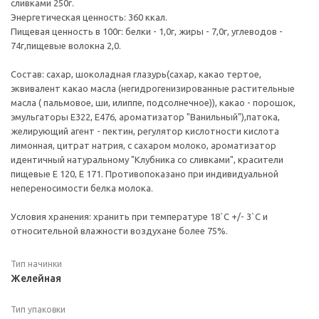
сливками 250г.
Энергетическая ценность: 360 ккал.
Пищевая ценность в 100г: белки - 1,0г, жиры - 7,0г, углеводов -
74г,пищевые волокна 2,0.
Состав: сахар, шоколадная глазурь(сахар, какао тертое,
эквивалент какао масла (негидрогенизированны­е растительные
масла ( пальмовое, ши, илиппе, подсолнечное)), какао - порошок,
эмульгаторы Е322, Е476, ароматизатор "Ванильный"),патока,
желирующий агент - пектин, регулятор кислотности кислота
лимонная, цитрат натрия, с сахаром молоко, ароматизатор
идентичный натуральному "Клубника со сливками", красители
пищевые Е 120, Е 171. Противопоказано при индивидуальной
непереносимости белка молока.
Условия хранения: хранить при температуре 18`C +/- 3`C и
относительной влажности воздухане более 75%.
Тип начинки
Желейная
Тип упаковки